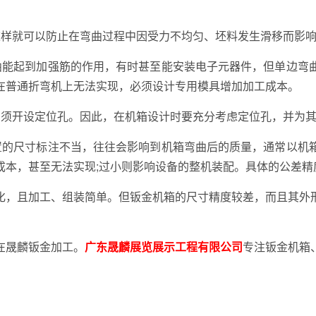
这样就可以防止在弯曲过程中因受力不均匀、坯料发生滑移而影
曲能起到加强筋的作用，有时甚至能安装电子元器件，但单边弯
在普通折弯机上无法实现，必须设计专用模具增加加工成本。
，须开设定位孔。因此，在机箱设计时要充分考虑定位孔，并为
置的尺寸标注不当，往往会影响到机箱弯曲后的质量，通常以机
成本，甚至无法实现;过小则影响设备的整机装配。具体的公差精
化，且加工、组装简单。但钣金机箱的尺寸精度较差，而且其外
在晟麟钣金加工。
广东
晟麟展览展示工程有限公
司
专注钣金机箱